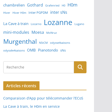
H0m
Gothard
chambrelien
Grafenried
H0
inter sNs
Inter PGPDM
Hiver
Hiver H0m
Lozanne
La Cave à train
Locarno
Lugano
mini-modules
Moesa
MoNruz
Murgenthal
NStCM
odysse4saisons
OMB
Pianotondo
sNs
odyssée4saisons
Articles récents
Comparaison d’App pour télécommander l’ECoS
La Cave à train, le H0m en service