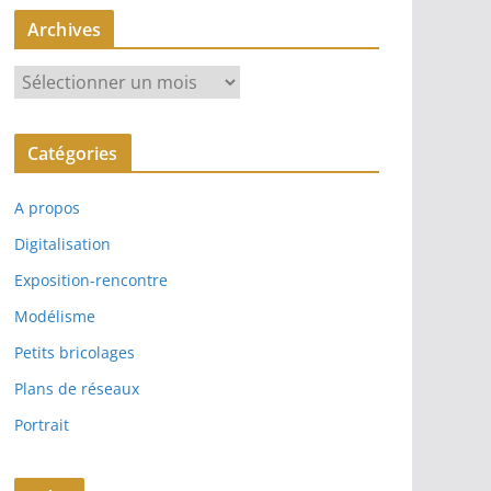
Archives
A
r
c
Catégories
h
i
A propos
v
e
Digitalisation
s
Exposition-rencontre
Modélisme
Petits bricolages
Plans de réseaux
Portrait