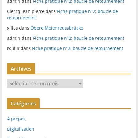
admin
dans
Fiche pratique n°2: boucle de retournement
Clercq Jean pierre
dans
Fiche pratique n°2: boucle de
retournement
gilles
dans
Obere Meienreussbrücke
admin
dans
Fiche pratique n°2: boucle de retournement
roulin
dans
Fiche pratique n°2: boucle de retournement
Archives
A
r
c
Catégories
h
i
A propos
v
e
Digitalisation
s