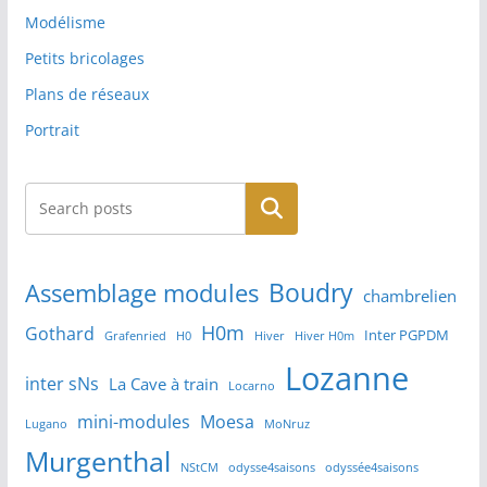
Modélisme
Petits bricolages
Plans de réseaux
Portrait
Rechercher
Boudry
Assemblage modules
chambrelien
H0m
Gothard
Inter PGPDM
Grafenried
H0
Hiver
Hiver H0m
Lozanne
inter sNs
La Cave à train
Locarno
mini-modules
Moesa
Lugano
MoNruz
Murgenthal
NStCM
odysse4saisons
odyssée4saisons