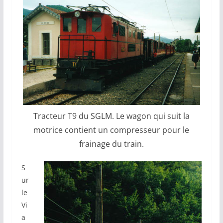
Tracteur T9 du SGLM. Le wagon qui suit la
motrice contient un compresseur pour le
frainage du train.
S
ur
le
Vi
a