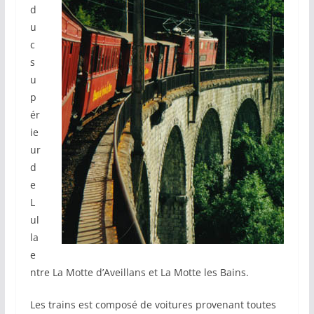
d
u
c
s
u
p
ér
ie
ur
d
e
L
ul
la
e
ntre La Motte d’Aveillans et La Motte les Bains.
Les trains est composé de voitures provenant toutes