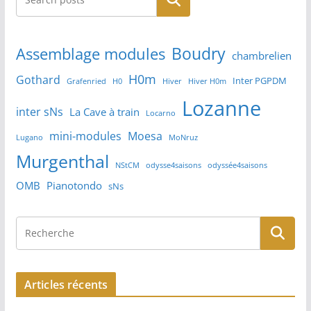
Boudry
Assemblage modules
chambrelien
H0m
Gothard
Inter PGPDM
Grafenried
H0
Hiver
Hiver H0m
Lozanne
inter sNs
La Cave à train
Locarno
mini-modules
Moesa
Lugano
MoNruz
Murgenthal
NStCM
odysse4saisons
odyssée4saisons
OMB
Pianotondo
sNs
Articles récents