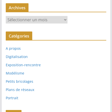
Archives
A
r
c
Catégories
h
i
A propos
v
e
Digitalisation
s
Exposition-rencontre
Modélisme
Petits bricolages
Plans de réseaux
Portrait