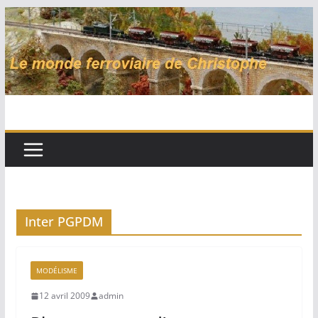
Passer
au
contenu
Inter PGPDM
MODÉLISME
12 avril 2009
admin