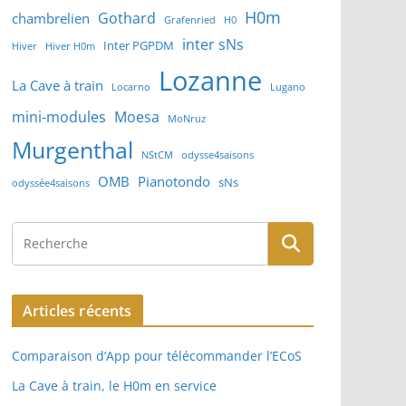
H0m
Gothard
chambrelien
Grafenried
H0
inter sNs
Inter PGPDM
Hiver
Hiver H0m
Lozanne
La Cave à train
Locarno
Lugano
mini-modules
Moesa
MoNruz
Murgenthal
NStCM
odysse4saisons
OMB
Pianotondo
sNs
odyssée4saisons
Articles récents
Comparaison d’App pour télécommander l’ECoS
La Cave à train, le H0m en service