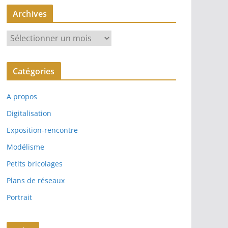
Archives
A
r
c
Catégories
h
i
A propos
v
e
Digitalisation
s
Exposition-rencontre
Modélisme
Petits bricolages
Plans de réseaux
Portrait