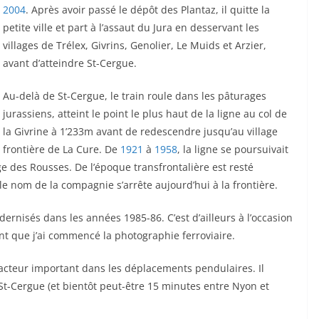
2004
. Après avoir passé le dépôt des Plantaz, il quitte la
petite ville et part à l’assaut du Jura en desservant les
villages de Trélex, Givrins, Genolier, Le Muids et Arzier,
avant d’atteindre St-Cergue.
Au-delà de St-Cergue, le train roule dans les pâturages
jurassiens, atteint le point le plus haut de la ligne au col de
la Givrine à 1’233m avant de redescendre jusqu’au village
frontière de La Cure. De
1921
à
1958
, la ligne se poursuivait
ge des Rousses. De l’époque transfrontalière est resté
nom de la compagnie s’arrête aujourd’hui à la frontière.
odernisés dans les années 1985-86. C’est d’ailleurs à l’occasion
nt que j’ai commencé la photographie ferroviaire.
n acteur important dans les déplacements pendulaires. Il
St-Cergue (et bientôt peut-être 15 minutes entre Nyon et