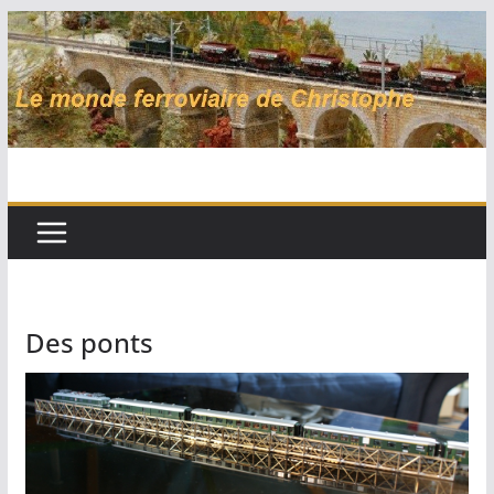
Passer
au
contenu
Des ponts