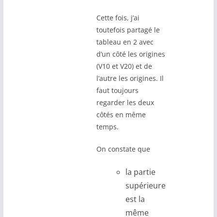
Cette fois, j’ai
toutefois partagé le
tableau en 2 avec
d’un côté les origines
(V10 et V20) et de
l’autre les origines. Il
faut toujours
regarder les deux
côtés en même
temps.
On constate que
la partie
supérieure
est la
même