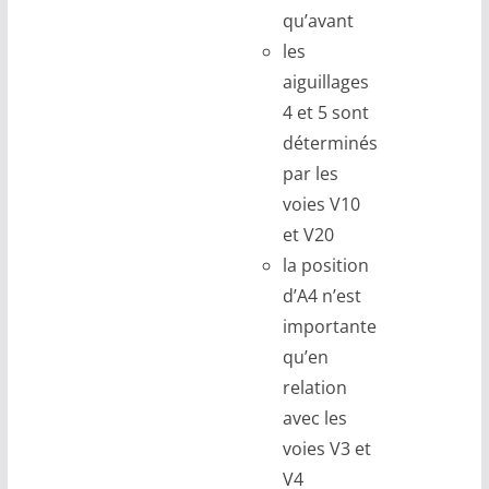
qu’avant
les
aiguillages
4 et 5 sont
déterminés
par les
voies V10
et V20
la position
d’A4 n’est
importante
qu’en
relation
avec les
voies V3 et
V4