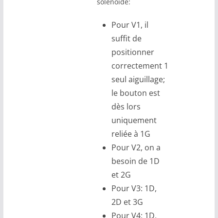
solénoïde:
Pour V1, il
suffit de
positionner
correctement 1
seul aiguillage;
le bouton est
dès lors
uniquement
reliée à 1G
Pour V2, on a
besoin de 1D
et 2G
Pour V3: 1D,
2D et 3G
Pour V4: 1D,