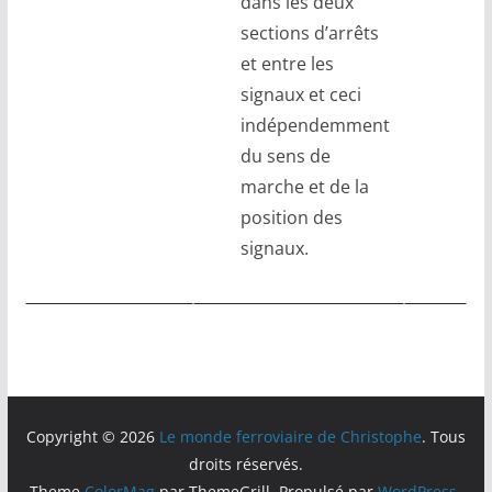
dans les deux
sections d’arrêts
et entre les
signaux et ceci
indépendemment
du sens de
marche et de la
position des
signaux.
Copyright © 2026
Le monde ferroviaire de Christophe
. Tous
droits réservés.
Theme
ColorMag
par ThemeGrill. Propulsé par
WordPress
.