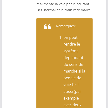
réalimente la voie par le courant
DCC normal et le train redémarre.
Remarques:
on peut
rendre le
système
dépendant
du sens de
marche si la
pédale de
voie l’est
aussi (par
exemple
avec deux