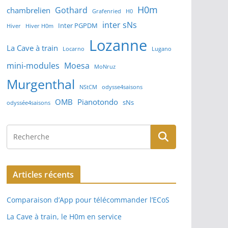
H0m
Gothard
chambrelien
Grafenried
H0
inter sNs
Inter PGPDM
Hiver
Hiver H0m
Lozanne
La Cave à train
Locarno
Lugano
mini-modules
Moesa
MoNruz
Murgenthal
NStCM
odysse4saisons
OMB
Pianotondo
sNs
odyssée4saisons
Articles récents
Comparaison d’App pour télécommander l’ECoS
La Cave à train, le H0m en service