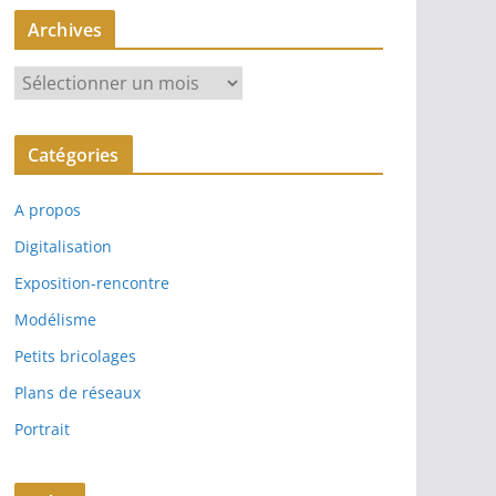
Archives
A
r
c
Catégories
h
i
A propos
v
e
Digitalisation
s
Exposition-rencontre
Modélisme
Petits bricolages
Plans de réseaux
Portrait