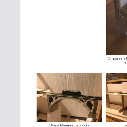
On passe à l
e
Obere Meienreussbrücke
Le