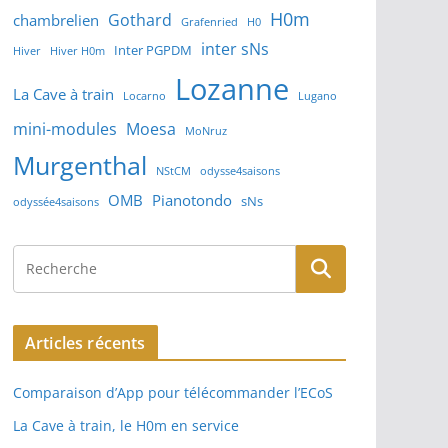
H0m
Gothard
chambrelien
Grafenried
H0
inter sNs
Inter PGPDM
Hiver
Hiver H0m
Lozanne
La Cave à train
Locarno
Lugano
mini-modules
Moesa
MoNruz
Murgenthal
NStCM
odysse4saisons
OMB
Pianotondo
sNs
odyssée4saisons
Articles récents
Comparaison d’App pour télécommander l’ECoS
La Cave à train, le H0m en service