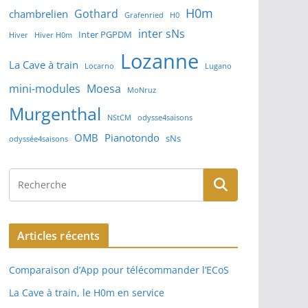
H0m
Gothard
chambrelien
Grafenried
H0
inter sNs
Inter PGPDM
Hiver
Hiver H0m
Lozanne
La Cave à train
Locarno
Lugano
mini-modules
Moesa
MoNruz
Murgenthal
NStCM
odysse4saisons
OMB
Pianotondo
sNs
odyssée4saisons
Articles récents
Comparaison d’App pour télécommander l’ECoS
La Cave à train, le H0m en service