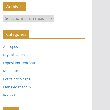
Archives
A
r
c
Catégories
h
i
A propos
v
e
Digitalisation
s
Exposition-rencontre
Modélisme
Petits bricolages
Plans de réseaux
Portrait