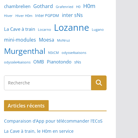
H0m
Gothard
chambrelien
Grafenried
H0
inter sNs
Inter PGPDM
Hiver
Hiver H0m
Lozanne
La Cave à train
Locarno
Lugano
mini-modules
Moesa
MoNruz
Murgenthal
NStCM
odysse4saisons
OMB
Pianotondo
sNs
odyssée4saisons
Articles récents
Comparaison d’App pour télécommander l’ECoS
La Cave à train, le H0m en service