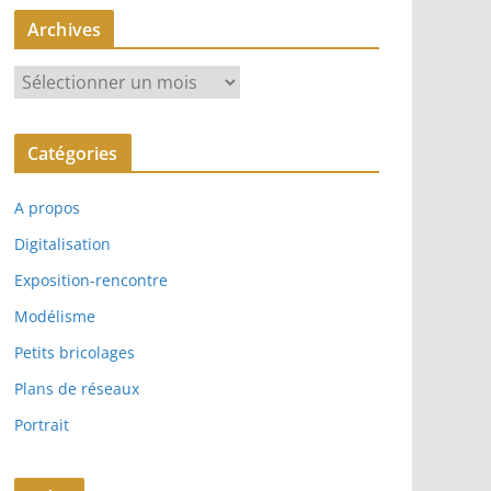
Archives
A
r
c
Catégories
h
i
A propos
v
e
Digitalisation
s
Exposition-rencontre
Modélisme
Petits bricolages
Plans de réseaux
Portrait