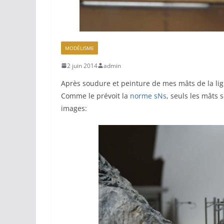
MODÉLISME
2 juin 2014
admin
Après soudure et peinture de mes mâts de la lig
Comme le prévoit la
norme sNs
, seuls les mâts
images: