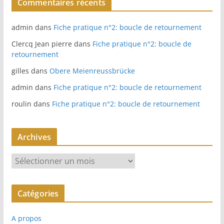
Commentaires récents
admin
dans
Fiche pratique n°2: boucle de retournement
Clercq Jean pierre
dans
Fiche pratique n°2: boucle de
retournement
gilles
dans
Obere Meienreussbrücke
admin
dans
Fiche pratique n°2: boucle de retournement
roulin
dans
Fiche pratique n°2: boucle de retournement
Archives
A
r
c
Catégories
h
i
A propos
v