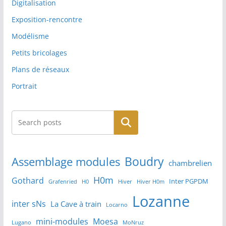
Digitalisation
Exposition-rencontre
Modélisme
Petits bricolages
Plans de réseaux
Portrait
Rechercher
Boudry
Assemblage modules
chambrelien
H0m
Gothard
Inter PGPDM
Grafenried
H0
Hiver
Hiver H0m
Lozanne
inter sNs
La Cave à train
Locarno
mini-modules
Moesa
Lugano
MoNruz