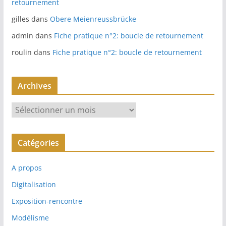
retournement
gilles
dans
Obere Meienreussbrücke
admin
dans
Fiche pratique n°2: boucle de retournement
roulin
dans
Fiche pratique n°2: boucle de retournement
Archives
A
r
c
Catégories
h
i
A propos
v
e
Digitalisation
s
Exposition-rencontre
Modélisme