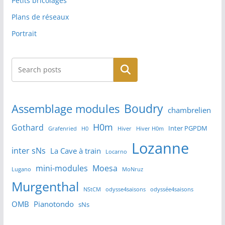
Petits bricolages
Plans de réseaux
Portrait
Rechercher
Boudry
Assemblage modules
chambrelien
H0m
Gothard
Inter PGPDM
Grafenried
H0
Hiver
Hiver H0m
Lozanne
inter sNs
La Cave à train
Locarno
mini-modules
Moesa
Lugano
MoNruz
Murgenthal
NStCM
odysse4saisons
odyssée4saisons
OMB
Pianotondo
sNs