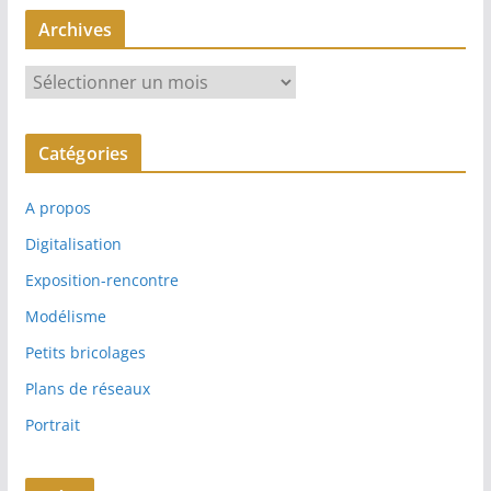
Archives
A
r
c
Catégories
h
i
A propos
v
e
Digitalisation
s
Exposition-rencontre
Modélisme
Petits bricolages
Plans de réseaux
Portrait