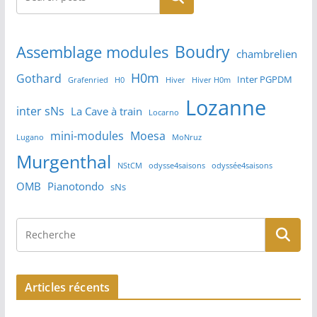
Boudry
Assemblage modules
chambrelien
H0m
Gothard
Inter PGPDM
Grafenried
H0
Hiver
Hiver H0m
Lozanne
inter sNs
La Cave à train
Locarno
mini-modules
Moesa
Lugano
MoNruz
Murgenthal
NStCM
odysse4saisons
odyssée4saisons
OMB
Pianotondo
sNs
Articles récents