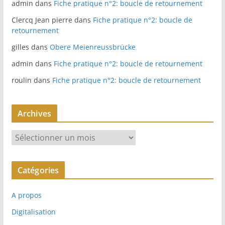
admin
dans
Fiche pratique n°2: boucle de retournement
Clercq Jean pierre
dans
Fiche pratique n°2: boucle de
retournement
gilles
dans
Obere Meienreussbrücke
admin
dans
Fiche pratique n°2: boucle de retournement
roulin
dans
Fiche pratique n°2: boucle de retournement
Archives
A
r
c
Catégories
h
i
A propos
v
e
Digitalisation
s