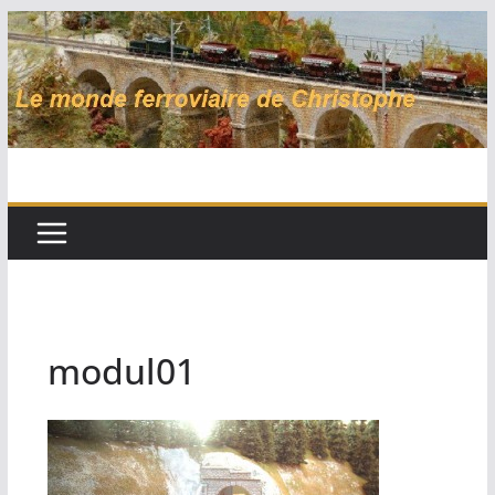
Passer
au
contenu
modul01