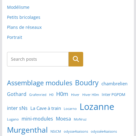
Modélisme
Petits bricolages
Plans de réseaux
Portrait
Rechercher
Boudry
Assemblage modules
chambrelien
H0m
Gothard
Inter PGPDM
Grafenried
H0
Hiver
Hiver H0m
Lozanne
inter sNs
La Cave à train
Locarno
mini-modules
Moesa
Lugano
MoNruz
Murgenthal
NStCM
odysse4saisons
odyssée4saisons