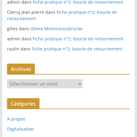
admin
dans
Fiche pratique n°2: boucle de retournement
Clercq Jean pierre
dans
Fiche pratique n°2: boucle de
retournement
gilles
dans
Obere Meienreussbrücke
admin
dans
Fiche pratique n°2: boucle de retournement
roulin
dans
Fiche pratique n°2: boucle de retournement
Archives
A
r
c
Catégories
h
i
A propos
v
e
Digitalisation
s