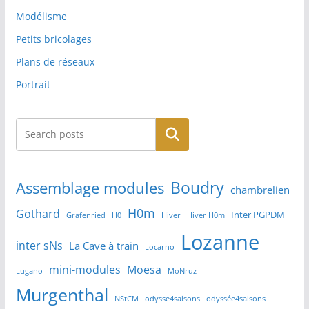
Modélisme
Petits bricolages
Plans de réseaux
Portrait
Rechercher
Boudry
Assemblage modules
chambrelien
H0m
Gothard
Inter PGPDM
Grafenried
H0
Hiver
Hiver H0m
Lozanne
inter sNs
La Cave à train
Locarno
mini-modules
Moesa
Lugano
MoNruz
Murgenthal
NStCM
odysse4saisons
odyssée4saisons