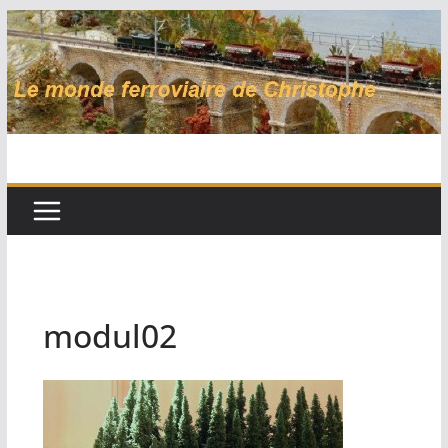
Passer
au
contenu
modul02