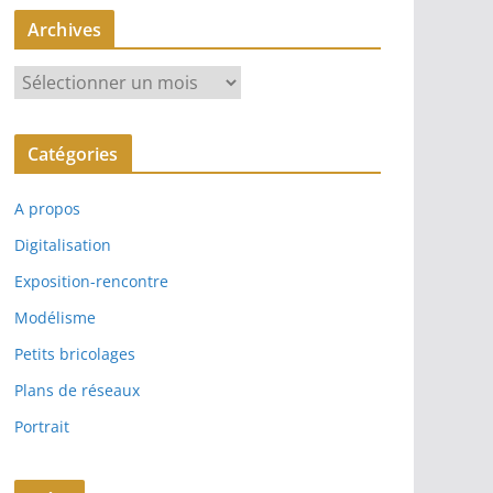
Archives
A
r
c
Catégories
h
i
A propos
v
e
Digitalisation
s
Exposition-rencontre
Modélisme
Petits bricolages
Plans de réseaux
Portrait