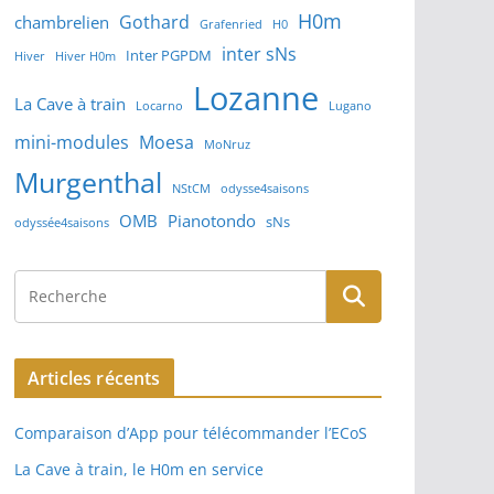
H0m
Gothard
chambrelien
Grafenried
H0
inter sNs
Inter PGPDM
Hiver
Hiver H0m
Lozanne
La Cave à train
Locarno
Lugano
mini-modules
Moesa
MoNruz
Murgenthal
NStCM
odysse4saisons
OMB
Pianotondo
sNs
odyssée4saisons
Articles récents
Comparaison d’App pour télécommander l’ECoS
La Cave à train, le H0m en service