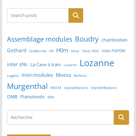
Rechercher
Boudry
Assemblage modules
chambrelien
H0m
Gothard
Inter PGPDM
Grafenried
H0
Hiver
Hiver H0m
Lozanne
inter sNs
La Cave à train
Locarno
mini-modules
Moesa
Lugano
MoNruz
Murgenthal
NStCM
odysse4saisons
odyssée4saisons
OMB
Pianotondo
sNs