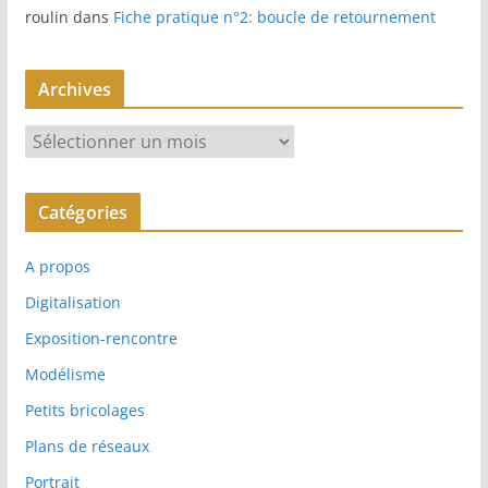
roulin
dans
Fiche pratique n°2: boucle de retournement
Archives
A
r
c
Catégories
h
i
A propos
v
e
Digitalisation
s
Exposition-rencontre
Modélisme
Petits bricolages
Plans de réseaux
Portrait