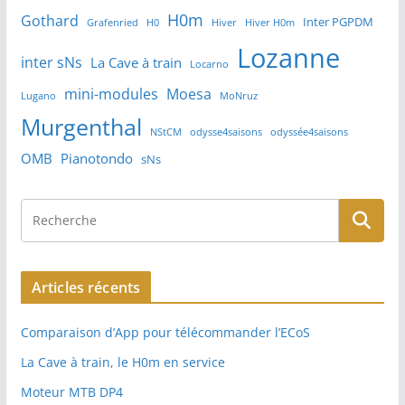
H0m
Gothard
Inter PGPDM
Grafenried
H0
Hiver
Hiver H0m
Lozanne
inter sNs
La Cave à train
Locarno
mini-modules
Moesa
Lugano
MoNruz
Murgenthal
NStCM
odysse4saisons
odyssée4saisons
OMB
Pianotondo
sNs
Articles récents
Comparaison d’App pour télécommander l’ECoS
La Cave à train, le H0m en service
Moteur MTB DP4