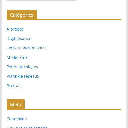
r
c
Catégories
h
i
A propos
v
e
Digitalisation
s
Exposition-rencontre
Modélisme
Petits bricolages
Plans de réseaux
Portrait
Méta
Connexion