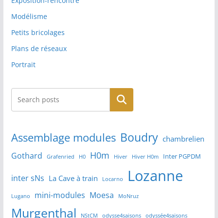
Exposition-rencontre
Modélisme
Petits bricolages
Plans de réseaux
Portrait
Rechercher
Boudry
Assemblage modules
chambrelien
H0m
Gothard
Inter PGPDM
Grafenried
H0
Hiver
Hiver H0m
Lozanne
inter sNs
La Cave à train
Locarno
mini-modules
Moesa
Lugano
MoNruz
Murgenthal
NStCM
odysse4saisons
odyssée4saisons