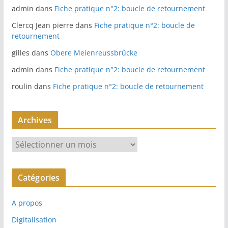
admin
dans
Fiche pratique n°2: boucle de retournement
Clercq Jean pierre
dans
Fiche pratique n°2: boucle de
retournement
gilles
dans
Obere Meienreussbrücke
admin
dans
Fiche pratique n°2: boucle de retournement
roulin
dans
Fiche pratique n°2: boucle de retournement
Archives
A
r
c
Catégories
h
i
A propos
v
e
Digitalisation